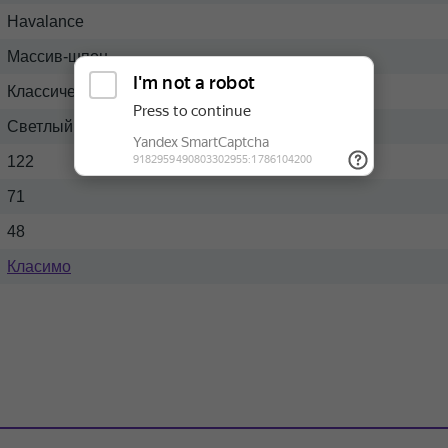
Havalance
Массив-шпон
Классический
Светлый
122
71
48
Класимо