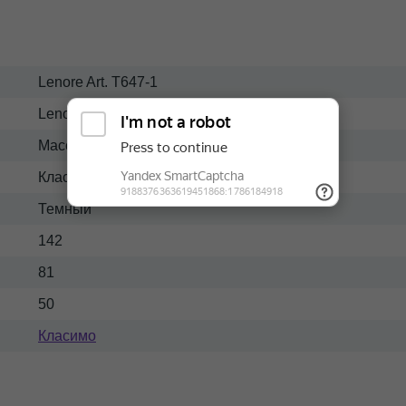
Lenore Art. T647-1
Lenore
Массив
Классический
Темный
142
81
50
Класимо